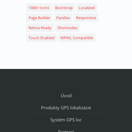
1000+ Icons
Bootstrap
Localized
Page Builder
Parallax
Responsive
Retina Ready
Shortcodes
Touch Enabled
WPML Compatible
Úvod
Produkty GPS lokalizácie
Systém GPS loc
Partneri