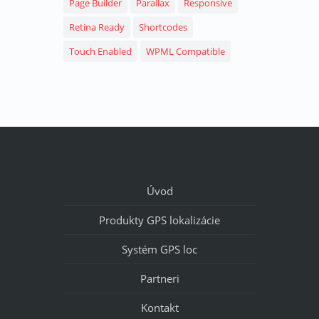
Page Builder
Parallax
Responsive
Retina Ready
Shortcodes
Touch Enabled
WPML Compatible
Úvod
Produkty GPS lokalizácie
Systém GPS loc
Partneri
Kontakt